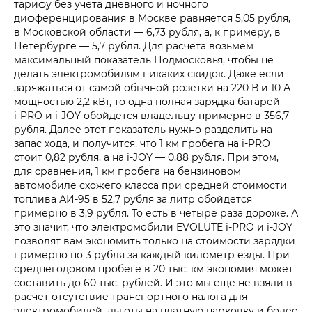
тарифу без учета дневного и ночного
дифференцирования в Москве равняется 5,05 рубля,
в Московской области — 6,73 рубля, а, к примеру, в
Петербурге — 5,7 рубля. Для расчета возьмем
максимальный показатель Подмосковья, чтобы не
делать электромобилям никаких скидок. Даже если
заряжаться от самой обычной розетки на 220 В и 10 А
мощностью 2,2 кВт, то одна полная зарядка батарей
i‑PRO и i‑JOY обойдется владельцу примерно в 356,7
рубля. Далее этот показатель нужно разделить на
запас хода, и получится, что 1 км пробега на i‑PRO
стоит 0,82 рубля, а на i‑JOY — 0,88 рубля. При этом,
для сравнения, 1 км пробега на бензиновом
автомобиле схожего класса при средней стоимости
топлива АИ-95 в 52,7 рубля за литр обойдется
примерно в 3,9 рубля. То есть в четыре раза дороже. А
это значит, что электромобили EVOLUTE i‑PRO и i‑JOY
позволят вам экономить только на стоимости зарядки
примерно по 3 рубля за каждый километр езды. При
среднегодовом пробеге в 20 тыс. км экономия может
составить до 60 тыс. рублей. И это мы еще не взяли в
расчет отсутствие транспортного налога для
электромобилей, льготы на платную парковку и более