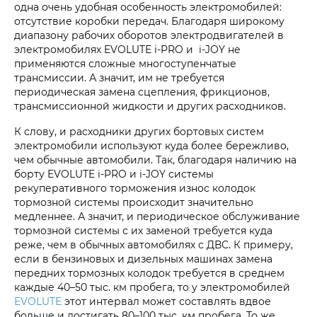
одна очень удобная особенность электромобилей:
отсутствие коробки передач. Благодаря широкому
диапазону рабочих оборотов электродвигателей в
электромобилях EVOLUTE i‑PRO и i‑JOY не
применяются сложные многоступенчатые
трансмиссии. А значит, им не требуется
периодическая замена сцепления, фрикционов,
трансмиссионной жидкости и других расходников.
К слову, и расходники других бортовых систем
электромобили используют куда более бережливо,
чем обычные автомобили. Так, благодаря наличию на
борту EVOLUTE i‑PRO и i‑JOY системы
рекуперативного торможения износ колодок
тормозной системы происходит значительно
медленнее. А значит, и периодическое обслуживание
тормозной системы с их заменой требуется куда
реже, чем в обычных автомобилях с ДВС. К примеру,
если в бензиновых и дизельных машинах замена
передних тормозных колодок требуется в среднем
каждые 40–50 тыс. км пробега, то у электромобилей
EVOLUTE
этот интервал может составлять вдвое
больше и достигать 80–100 тыс. км пробега. То же