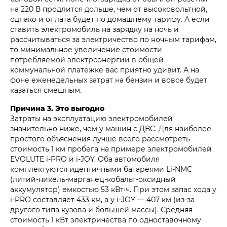
на 220 В продлится дольше, чем от высоковольтной,
однако и оплата будет по домашнему тарифу. А если
ставить электромобиль на зарядку на ночь и
рассчитываться за электричество по ночным тарифам,
то минимальное увеличение стоимости
потребляемой электроэнергии в общей
коммунальной платежке вас приятно удивит. А на
фоне еженедельных затрат на бензин и вовсе будет
казаться смешным.
Причина 3. Это выгодно
Затраты на эксплуатацию электромобилей
значительно ниже, чем у машин с ДВС. Для наиболее
простого объяснения лучше всего рассмотреть
стоимость 1 км пробега на примере электромобилей
EVOLUTE i‑PRO и i‑JOY. Оба автомобиля
комплектуются идентичными батареями Li-NMC
(литий-никель-марганец-кобальт-оксидный
аккумулятор) емкостью 53 кВт·ч. При этом запас хода у
i‑PRO составляет 433 км, а у i‑JOY — 407 км (из-за
другого типа кузова и большей массы). Средняя
стоимость 1 кВт электричества по одноставочному