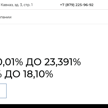
+7 (879) 225-96-92
каз, зд. 3, стр. 1
мпании
0,01% ДО 23,391%
% ДО 18,10%