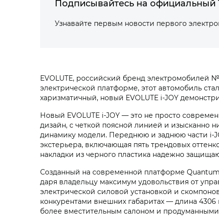
Подписывайтесь на официальный 
Узнавайте первым новости первого электр
EVOLUTE, российский бренд электромобилей №
электрической платформе, этот автомобиль ст
харизматичный, новый EVOLUTE i‑JOY демонстр
Новый EVOLUTE i‑JOY — это не просто современ
дизайн, с четкой поясной линией и изысканно 
динамику модели. Переднюю и заднюю части i‑J
экстерьера, включающая пять трендовых оттенк
накладки из черного пластика надежно защищаю
Созданный на современной платформе Quantum S
даря владельцу максимум удовольствия от упр
электрической силовой установкой и скомпонов
конкурентами внешних габаритах — длина 4306 м
более вместительным салоном и продуманными