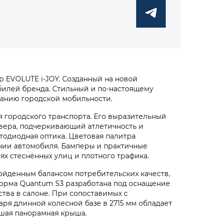
р EVOLUTE i‑JOY. Созданный на новой
билей бренда. Стильный и по-настоящему
анию городской мобильности.
 городского транспорта. Его выразительный
овера, подчеркивающий атлетичность и
тодиодная оптика. Цветовая палитра
нии автомобиля. Бамперы и практичные
ях стеснённых улиц и плотного трафика.
ойденным балансом потребительских качеств,
форма Quantum S3 разработана под оснащение
тва в салоне. При сопоставимых с
аря длинной колесной базе в 2715 мм обладает
шая панорамная крыша.