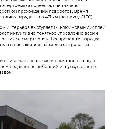
 и энергоемкая подвеска, специально
оростном прохождении поворотов. Время
 полном заряде — до 471 км (по циклу CLTC).
том интерьера выступает 12,8-дюймовый дисплей
вает интуитивно понятное управление всеми
рация со смартфоном. Беспроводная зарядка
еля и пассажиров, избавляя от тревог за
ой привлекательностью и приятные на ощупь.
гиям подавления вибраций и шума, в салоне
ездок.