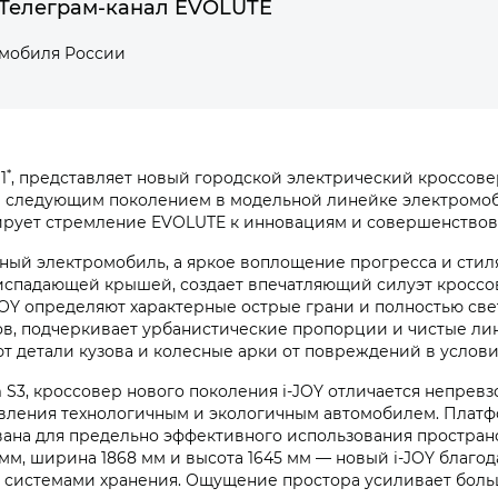
Телеграм-канал EVOLUTE
омобиля России
*
1
, представляет новый городской электрический кроссове
ал следующим поколением в модельной линейке электромо
ирует стремление EVOLUTE к инновациям и совершенствов
ный электромобиль, а яркое воплощение прогресса и стиля
ниспадающей крышей, создает впечатляющий силуэт кросс
OY определяют характерные острые грани и полностью све
ов, подчеркивает урбанистические пропорции и чистые ли
т детали кузова и колесные арки от повреждений в услови
3, кроссовер нового поколения i‑JOY отличается непревз
авления технологичным и экологичным автомобилем. Плат
ана для предельно эффективного использования пространс
м, ширина 1868 мм и высота 1645 мм — новый i‑JOY благод
 системами хранения. Ощущение простора усиливает боль