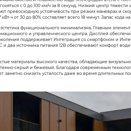
оняться с 0 до 100 км/ч за 8 секунд. Низкий центр тяжести
ают превосходную устойчивость при резких маневрах и ск
кВт·ч от 30 до 80% составляет всего 18 минут. Запас хода на
 эстетика функционального минимализма. Главным элемен
мационного и управленческого центра. Дисплей обеспечи
коления поддерживает Интеграция со смартфоном и Интег
-C и два источника питания 12В обеспечивают комфорт водит
истые материалы высокого качества, обладающие визуальн
 темно-серый и бежевый. Благодаря современным техноло
ет заметно снизить усталость даже во время длительных по