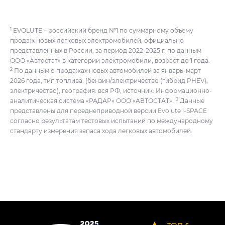
1
EVOLUTE – российский бренд №1 по суммарному объему
продаж новых легковых электромобилей, официально
представленных в России, за период 2022-2025 г. по данным
ООО «Автостат» в категории электромобили, возраст до 1 года.
2
По данным о продажах новых автомобилей за январь-март
2026 года, тип топлива: (бензин/электричество (гибрид PHEV),
электричество), география: вся РФ, источник: Информационно-
3
аналитическая система «РАДАР» ООО «АВТОСТАТ».
Данные
представлены для переднеприводной версии Evolute i‑SPACE
согласно результатам тестовых испытаний по международному
стандарту измерения запаса хода легковых автомобилей.