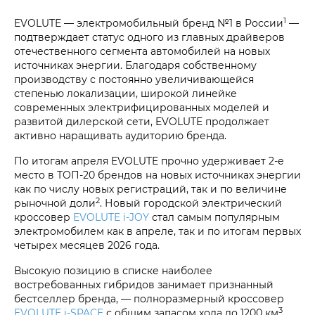
1
EVOLUTE — электромобильный бренд №1 в России
—
подтверждает статус одного из главных драйверов
отечественного сегмента автомобилей на новых
источниках энергии. Благодаря собственному
производству с постоянно увеличивающейся
степенью локализации, широкой линейке
современных электрифицированных моделей и
развитой дилерской сети, EVOLUTE продолжает
активно наращивать аудиторию бренда.
По итогам апреля EVOLUTE прочно удерживает 2-е
место в ТОП-20 брендов на новых источниках энергии
как по числу новых регистраций, так и по величине
2
рыночной доли
. Новый городской электрический
кроссовер
EVOLUTE i‑JOY
стал самым популярным
электромобилем как в апреле, так и по итогам первых
четырех месяцев 2026 года.
Высокую позицию в списке наиболее
востребованных гибридов занимает признанный
бестселлер бренда, — полноразмерный кроссовер
3
EVOLUTE i‑SPACE
с общим запасом хода до 1200 км
.