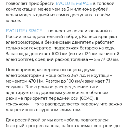
позволяет приобрести
EVOLUTE i‑SPACE
в топовой
комплектации менее чем за 3 миллиона рублей,
делая модель одной из самых доступных в своём
классе.
EVOLUTE i‑SPACE
— полностью локализованный в
России последовательный гибрид. Колёса вращают
электромоторы, а бензиновый двигатель работает
только как генератор, подзаряжая батарею на ходу.
Запас хода достигает 1000 км (из них 124 км на чистой
электротяге), средний расход топлива — 5,6 л/100 км.
Полноприводная версия оснащена двумя
электромоторами мощностью 367 л.с. и крутящим
моментом 470 Нм. Разгон до 100 км/ч занимает 7,1
секунды. Электронное распределение тяги
адаптируется к дорожным условиям: в обычном
режиме приоритет передней оси (60:40), в
«снежном» — тяга распределяется поровну, что важно
для регионов с суровым климатом.
Для российской зимы автомобиль подготовлен:
быстрый прогрев салона, работа климат-контроля до