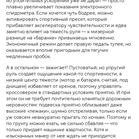
но упоительных ускорений уже не дарит — просто
плавно увеличивает показания электронного
спидометра. Если хочется чуть бодрее, можно
активировать спортивный пресет, который
прибавляет акселератору чувствительности и едва
заметно влияет на тяжесть руля — к мизерной
разнице на «баранке» привыкаешь мгновенно.
Экономичный режим делает правую педаль тупее, но
оказывается вполне пригодным для тягучих
медленных пробок.
А в остальном — зажигает! Пустоватый, но упругий
руль создаёт ощущение какой-то спортивности, а
низкий центр тяжести (мотор и батарея, считай, под
днищем) избавляет от кренов, поэтому управлять
кроссовером в стандартных условиях приятно. И при
этом он не требует почтительно кланяться дорожным
неровностям: подвеска приятно облизывает даже
высокие «лежаки», шумно отстреливая, только если
уж совсем неаккуратно прыгать по кочкам. Поэтому и
по грунту можно ехать, не сильно сбавляя — что
только придаёт машинке азартности. Хотя и
изысканных манер от неё ждать не приходится: