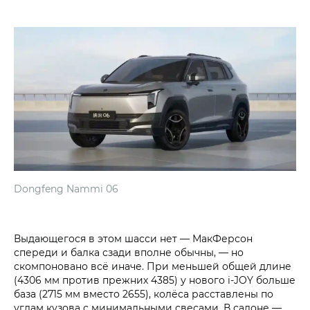
Dongfeng Nammi 06
Выдающегося в этом шасси нет — МакФерсон
спереди и балка сзади вполне обычны, — но
скомпоновано всё иначе. При меньшей общей длине
(4306 мм против прежних 4385) у нового i‑JOY больше
база (2715 мм вместо 2655), колёса расставлены по
углам кузова с минимальными свесами. В салоне —