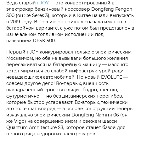
Ведь старый
i‑JOY
— это конвертированный в
электрокар бензиновый кроссовер Dongfeng Fengon
500 (он же Seres 3), который в Китае начали выпускать
в 2019 году. В Россию он пришёл сначала именно в
батарейном варианте, а уже потом был представлен в
изначальном топливном исполнении под
названием DFSK 500.
Первый i‑JOY конкурировал только с электрическим
Москвичом, но оба не вызывали большого желания
пересаживаться на батарейную машину — мало кто
хотел мириться со слабой инфраструктурой ради
невыдающихся автомобилей. Но новый EVOLUTE —
совсем другое дело! Во-первых, внешность:
оквадраченный кросс выглядит бодро, хлёстко,
футуристично — но без дизайнерских перегибов,
которые быстро устаревают. Во-вторых, технически
это тоже шаг вперёд — в основе конструкции теперь
изначально электрический Dongfeng Nammi 06 (он
же Vigo) на совершенно ином и свежем шасси
Quantum Architecture S3, которое станет базой для
целого ряда недорогих электрокаров.