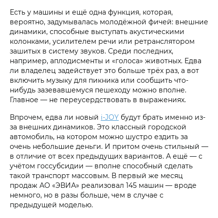
Есть у машины и ещё одна функция, которая,
вероятно, задумывалась молодёжной фичей: внешние
динамики, способные выступать акустическими
колонками, усилителем речи или ретранслятором
зашитых в систему звуков. Среди последних,
например, аплодисменты и «голоса» животных. Едва
ли владелец задействует это больше трёх раз, а вот
включить музыку для пикника или сообщить что-
нибудь зазевавшемуся пешеходу можно вполне.
Главное — не переусердствовать в выражениях.
Впрочем, едва ли новый
i‑JOY
будут брать именно из-
за внешних динамиков. Это классный городской
автомобиль, на котором можно шустро ездить за
очень небольшие деньги. И притом очень стильный —
в отличие от всех предыдущих вариантов. А ещё — с
учётом госсубсидии — вполне способный сделать
такой транспорт массовым. В первый же месяц
продаж АО «ЭВИА» реализовал 145 машин — вроде
немного, но в разы больше, чем в случае с
предыдущей моделью.