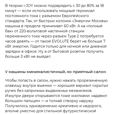
В теории i‑JOY можно подзарядить с 30 до 80% за 18
минут — если использовать мощный терминал
постоянного тока с разъемом Европейского
стандарта. Так, от быстрых колонок «Энергии Москвы»
машина в пределе принимает 60 кВт. А на «полный
бак» от 220-вольтовой настенной станции
переменного тока через разъём Type 2 потребуется
часов девять — от такой EVOLUTE берёт не больше 7
кВт энергии. Годится только для ночной или дневной
зарядки в офисе. Ну а от бытовой розетки получить
больше 3 кВт не выйдет.
У машины минималистичный, но приятный салон
Чтобы попасть в салон, нужно нажать прорезиненную
клавишу внутри выемки — хороший вариант скрытых
ручек без капризных выдвижных механизмов.
Изнутри двери открываются тоже кнопками: надавил
большим пальцем — и толкай створку наружу.
Получилось одновременно креативно и недорого,
вполне уместно для стильной футуристической