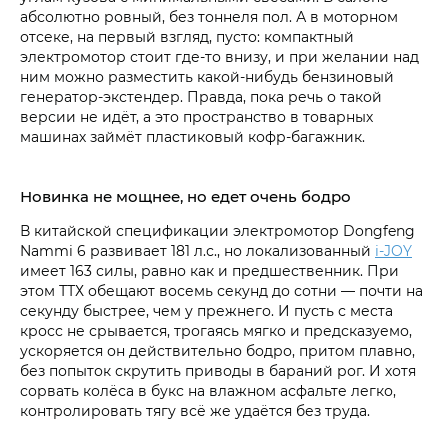
абсолютно ровный, без тоннеля пол. А в моторном
отсеке, на первый взгляд, пусто: компактный
электромотор стоит где-то внизу, и при желании над
ним можно разместить какой-нибудь бензиновый
генератор-экстендер. Правда, пока речь о такой
версии не идёт, а это пространство в товарных
машинах займёт пластиковый кофр-багажник.
Новинка не мощнее, но едет очень бодро
В китайской спецификации электромотор Dongfeng
Nammi 6 развивает 181 л.с., но локализованный
i‑JOY
имеет 163 силы, равно как и предшественник. При
этом ТТХ обещают восемь секунд до сотни — почти на
секунду быстрее, чем у прежнего. И пусть с места
кросс не срывается, трогаясь мягко и предсказуемо,
ускоряется он действительно бодро, притом плавно,
без попыток скрутить приводы в бараний рог. И хотя
сорвать колёса в букс на влажном асфальте легко,
контролировать тягу всё же удаётся без труда.