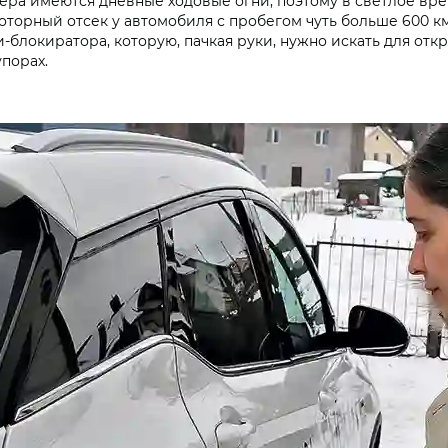
пера имеются дневные ходовые огни, поэтому в светлое вр
торный отсек у автомобиля с пробегом чуть больше 600 км 
-блокиратора, которую, пачкая руки, нужно искать для отк
упорах.