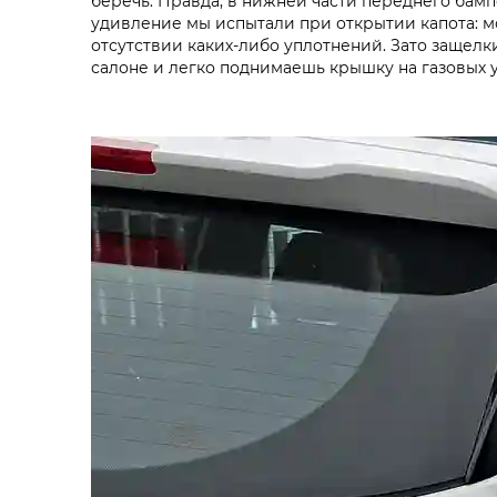
беречь. Правда, в нижней части переднего бам
удивление мы испытали при открытии капота: мо
отсутствии каких-либо уплотнений. Зато защелки
салоне и легко поднимаешь крышку на газовых 