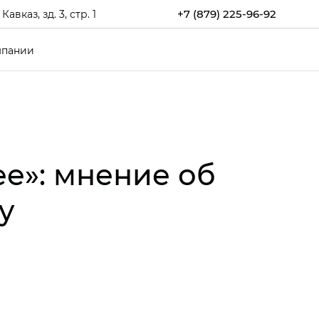
+7 (879) 225-96-92
каз, зд. 3, стр. 1
мпании
ее»: мнение об
y