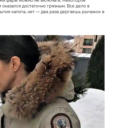
емя фары можно не включать. Некоторое
оказался достаточно грязным. Все дело в
рытия капота, нет — два раза дергаешь рычажок в