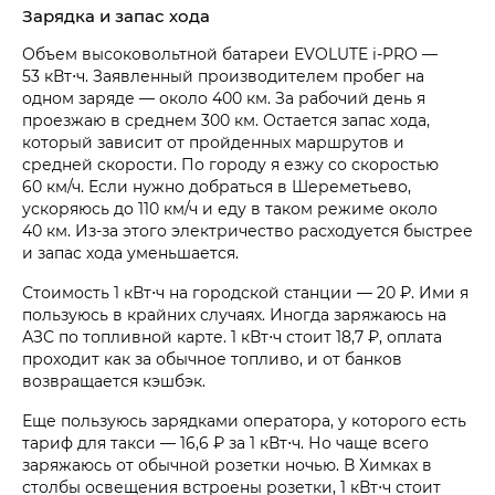
Зарядка и запас хода
Объем высоковольтной батареи EVOLUTE i‑PRO —
53 кВт⋅ч. Заявленный производителем пробег на
одном заряде — около 400 км. За рабочий день я
проезжаю в среднем 300 км. Остается запас хода,
который зависит от пройденных маршрутов и
средней скорости. По городу я езжу со скоростью
60 км/ч. Если нужно добраться в Шереметьево,
ускоряюсь до 110 км/ч и еду в таком режиме около
40 км. Из-за этого электричество расходуется быстрее
и запас хода уменьшается.
Стоимость 1 кВт⋅ч на городской станции — 20 ₽. Ими я
пользуюсь в крайних случаях. Иногда заряжаюсь на
АЗС по топливной карте. 1 кВт⋅ч стоит 18,7 ₽, оплата
проходит как за обычное топливо, и от банков
возвращается кэшбэк.
Еще пользуюсь зарядками оператора, у которого есть
тариф для такси — 16,6 ₽ за 1 кВт⋅ч. Но чаще всего
заряжаюсь от обычной розетки ночью. В Химках в
столбы освещения встроены розетки, 1 кВт⋅ч стоит