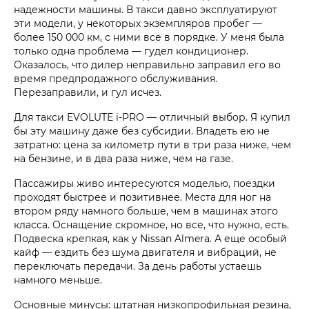
надежности машины. В такси давно эксплуатируют
эти модели, у некоторых экземпляров пробег —
более 150 000 км, с ними все в порядке. У меня была
только одна проблема — гудел кондиционер.
Оказалось, что дилер неправильно заправил его во
время предпродажного обслуживания.
Перезаправили, и гул исчез.
Для такси EVOLUTE i‑PRO — отличный выбор. Я купил
бы эту машину даже без субсидии. Владеть ею не
затратно: цена за километр пути в три раза ниже, чем
на бензине, и в два раза ниже, чем на газе.
Пассажиры живо интересуются моделью, поездки
проходят быстрее и позитивнее. Места для ног на
втором ряду намного больше, чем в машинах этого
класса. Оснащение скромное, но все, что нужно, есть.
Подвеска крепкая, как у Nissan Almera. А еще особый
кайф — ездить без шума двигателя и вибраций, не
переключать передачи. За день работы устаешь
намного меньше.
Основные минусы: штатная низкопрофильная резина,