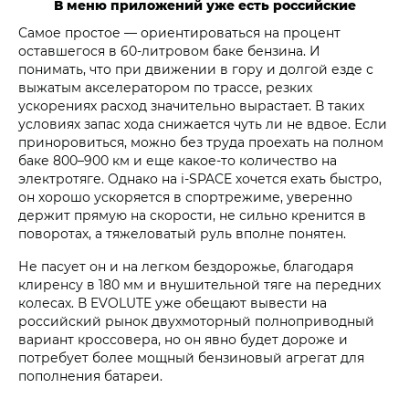
В меню приложений уже есть российские
Самое простое — ориентироваться на процент
оставшегося в 60-литровом баке бензина. И
понимать, что при движении в гору и долгой езде с
выжатым акселератором по трассе, резких
ускорениях расход значительно вырастает. В таких
условиях запас хода снижается чуть ли не вдвое. Если
приноровиться, можно без труда проехать на полном
баке 800–900 км и еще какое-то количество на
электротяге. Однако на i‑SPACE хочется ехать быстро,
он хорошо ускоряется в спортрежиме, уверенно
держит прямую на скорости, не сильно кренится в
поворотах, а тяжеловатый руль вполне понятен.
Не пасует он и на легком бездорожье, благодаря
клиренсу в 180 мм и внушительной тяге на передних
колесах. В EVOLUTE уже обещают вывести на
российский рынок двухмоторный полноприводный
вариант кроссовера, но он явно будет дороже и
потребует более мощный бензиновый агрегат для
пополнения батареи.