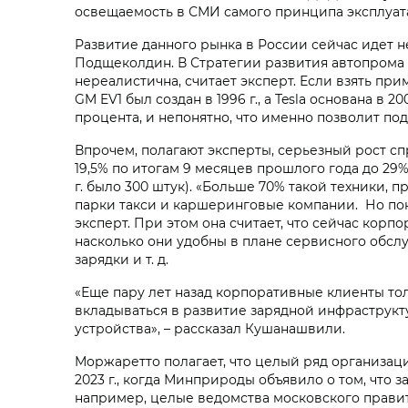
освещаемость в СМИ самого принципа эксплуат
Развитие данного рынка в России сейчас идет 
Подщеколдин. В Стратегии развития автопрома Р
нереалистична, считает эксперт. Если взять п
GM EV1 был создан в 1996 г., а Tesla основана в
процента, и непонятно, что именно позволит по
Впрочем, полагают эксперты, серьезный рост сп
19,5% по итогам 9 месяцев прошлого года до 29%
г. было 300 штук). «Больше 70% такой техники
парки такси и каршеринговые компании. Но пок
эксперт. При этом она считает, что сейчас кор
насколько они удобны в плане сервисного обслу
зарядки и т. д.
«Еще пару лет назад корпоративные клиенты т
вкладываться в развитие зарядной инфраструкт
устройства», – рассказал Кушанашвили.
Моржаретто полагает, что целый ряд организац
2023 г., когда Минприроды объявило о том, что 
например, целые ведомства московского правите