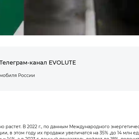
Телеграм-канал EVOLUTE
омобиля России
растет. В 2022 г., по данным Международного энергетичес
ции, в этом году их продажи увеличатся на 35% ,до 14 млн е
2-м ‒ 14%, а в 2023 г. данный показатель дойдет до 18%, подс