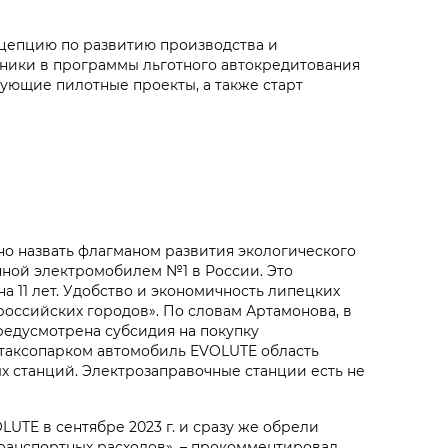
цепцию по развитию производства и
ехники в программы льготного автокредитования
вующие пилотные проекты, а также старт
о назвать флагманом развития экологического
анной электромобилем №1 в России. Это
а 11 лет. Удобство и экономичность липецких
оссийских городов». По словам Артамонова, в
редусмотрена субсидия на покупку
ый таксопарком автомобиль EVOLUTE область
ых станций. Электрозаправочные станции есть не
UTE в сентябре 2023 г. и сразу же обрели
ранспортных расходов», – прокомментировал