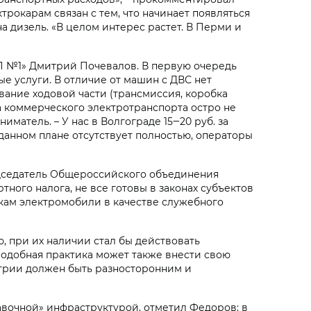
трокарам связан с тем, что начинает появляться
на дизель. «В целом интерес растет. В Перми и
ТП №1» Дмитрий Почевалов. В первую очередь
ые услуги. В отличие от машин с ДВС нет
вание ходовой части (трансмиссия, коробка
ка коммерческого электротранспорта остро не
матель. – У нас в Волгограде 15‒20 руб. за
в данном плане отсутствует полностью, операторы
председатель Общероссийского объединения
тного налога, не все готовы в законах субъектов
кам электромобили в качестве служебного
, при их наличии стал бы действовать
Подобная практика может также внести свою
трии должен быть разносторонним и
авочной» инфраструктурой, отметил Федоров: в