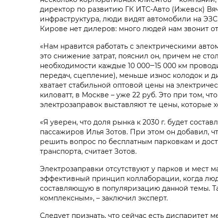
директор по развитию ГК ИТС-Авто (Ижевск) Вяч
инфраструктура, люди видят автомобили на ЭЗС, 
Кирове нет дилеров: много людей нам звонит отт
«Нам нравится работать с электрическими авто
это снижение затрат, пояснил он, причем не сто
необходимости каждые 10 000‒15 000 км проводи
передач, сцепление), меньше износ колодок и д
хватает стабильной оптовой цены на электричест
киловатт, в Москве – уже 22 руб. Это при том, 
электрозаправок выставляют те цены, которые хо
«Я уверен, что доля рынка к 2030 г. будет сост
пассажиров Илья Зотов. При этом он добавил, чт
решить вопрос по бесплатным парковкам и дос
транспорта, считает Зотов.
Электрозаправки отсутствуют у парков и мест м
эффективный принцип коллаборации, когда люди
составляющую в популяризацию данной темы. Т
комплексным», – заключил эксперт.
Следует признать, что сейчас есть диспаритет