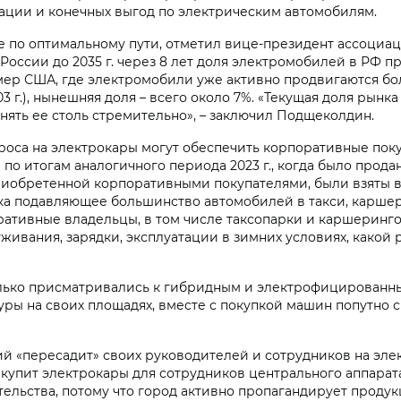
ации и конечных выгод по электрическим автомобилям.
не по оптимальному пути, отметил вице-президент ассоци
оссии до 2035 г. через 8 лет доля электромобилей в РФ пр
ример США, где электромобили уже активно продвигаются б
 2003 г.), нынешняя доля – всего около 7%. «Текущая доля ры
днять ее столь стремительно», – заключил Подщеколдин.
роса на электрокары могут обеспечить корпоративные поку
 по итогам аналогичного периода 2023 г., когда было прод
, приобретенной корпоративными покупателями, были взяты
а подавляющее большинство автомобилей в такси, каршери
поративные владельцы, в том числе таксопарки и каршерин
живания, зарядки, эксплуатации в зимних условиях, какой 
олько присматривались к гибридным и электрофицированны
уры на своих площадях, вместе с покупкой машин попутно
ий «пересадит» своих руководителей и сотрудников на эле
закупит электрокары для сотрудников центрального аппарат
льства, потому что город активно пропагандирует продукц