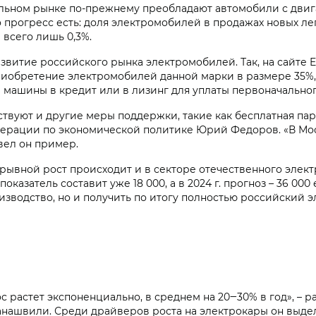
льном рынке по-прежнему преобладают автомобили с двига
 прогресс есть: доля электромобилей в продажах новых ле
а всего лишь 0,3%.
звитие российского рынка электромобилей. Так, на сайте
иобретение электромобилей данной марки в размере 35%, но
 машины в кредит или в лизинг для уплаты первоначальног
твуют и другие меры поддержки, такие как бесплатная пар
дерации по экономической политике Юрий Федоров. «В Мос
вел он пример.
рывной рост происходит и в секторе отечественного элект
оказатель составит уже 18 000, а в 2024 г. прогноз – 36 00
изводство, но и получить по итогу полностью российский 
с растет экспоненциально, в среднем на 20‒30% в год», – 
швили. Среди драйверов роста на электрокары он выдел