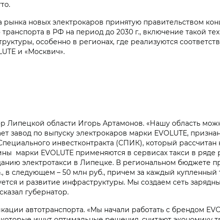
тто.
 рынка новых электрокаров принятую правительством кон
транспорта в РФ на период до 2030 г., включение такой т
труктуры, особенно в регионах, где реализуются соответст
UTE и «Москвич».
 Липецкой области Игорь Артамонов. «Нашу область можн
отает завод по выпуску электрокаров марки EVOLUTE, призн
Специального инвестконтракта (СПИК), который рассчитан н
ны марки EVOLUTE применяются в сервисах такси в ряде р
анию электротакси в Липецке. В региональном бюджете п
уб., в следующем – 50 млн руб., причем за каждый купленн
буется и развитие инфраструктуры. Мы создаем сеть зарядн
ссказал губернатор.
кации автотранспорта. «Мы начали работать с брендом EVOL
 которые ищут оптимальные решения, считают экономику т