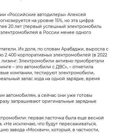
ации «Российские автодилеры» Алексей
огнозируется на уровне 15%, но эта цифра
олее 20 лет (первый успешный электромобиль
нка электромобилей в России менее одного
патели. Их доля, по словам Арабаджи, выросла с
ано 2 400 корпоративных электромобилей (в 2022
 в лизинг. Электромобили активно приобретали
нге – это автомобили с ДВС», – отметила
говые компании, тестируют электромобили,
реальный запас хода на одной зарядке, время
м автомобилям, а сейчас они уже готовы
 сразу запрашивают оригинальные зарядные
ктромобили: первая ласточка была еще весной
а. «Не исключаю, что будут пересаживаться,
ию завода «Москвич», который, в частности,