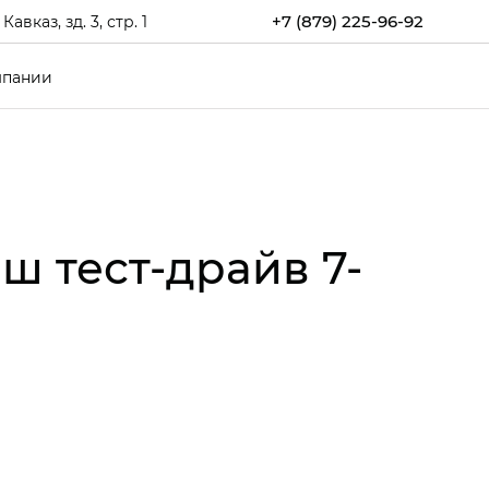
+7 (879) 225-96-92
каз, зд. 3, стр. 1
мпании
ш тест-драйв 7-
E