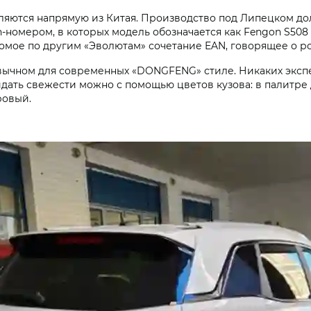
ляются напрямую из Китая. Производство под Липецком до
vin-номером, в которых модель обозначается как Fengon S50
комое по другим «Эволютам» сочетание EAN, говорящее о р
вычном для современных «DONGFENG» стиле. Никаких эксп
дать свежести можно с помощью цветов кузова: в палитре 
ровый.