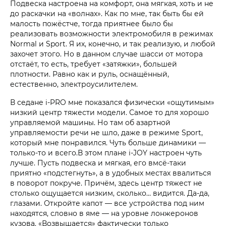
Подвеска настроена на комфорт, она мягкая, хоть и не
до раскачки на «волнах». Как по мне, так быть бы ей
малость пожёстче, тогда приятнее было бы
реализовать возможности электромобиля в режимах
Normal и Sport. Я их, конечно, и так реализую, и любой
захочет этого. Но в данном случае шасси от мотора
отстаёт, то есть, требует «затяжки», большей
плотности. Равно как и руль, оснащённый,
естественно, электроусилителем.
В седане i‑PRO мне показался физически «ощутимым»
низкий центр тяжести модели. Самое то для хорошо
управляемой машины. Но там об азартной
управляемости речи не шло, даже в режиме Sport,
который мне понравился. Чуть больше динамики —
только-то и всего.В этом плане i‑JOY настроен чуть
лучше. Пусть подвеска и мягкая, его вмсё-таки
приятно «подстегнуть», а в удобных местах ввалиться
в поворот покруче. Причём, здесь центр тяжест не
столько ощущается низким, сколько… видится. Да-да,
глазами. Откройте капот — все устройства под ним
находятся, словно в яме — на уровне лонжеронов
кузова. «Возвышается» фактически только