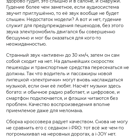
здорово гудит, это слышно и в салоне, и снаружи.
Гудение более чем заметное, если аудиосистема
звучит приглушённо, то её звук вообще не будет
слышен. Недостаток модели? А вот и нет, гудение
служит для предупреждения пешеходов, без этого
звука электромобиль двигался бы совершенно
бесшумно и мог бы оказаться для кого-то
неожиданностью.
Странный звук «активен» до 30 км/ч, затем он сам
собой сходит на нет. На дальнейших скоростях
пешеходы и транспортные средства пересекаться не
должны. Так что водитель и пассажиры новой
липецкой «электрички» могут вновь наслаждаться
музыкой, если они её любят. Насчёт музыки здесь
богато: и обычное радио работает, и цифровое, и
смартфон подключается, и флэшки читаются без
проблем. Качество воспроизведения вполне
приемлемое даже для меломана.
Сборка кроссовера радует качеством. Снова не могу
не сравнить его с седаном i‑PRO: тот всё же чем-то
погромыхивал на неровных дорогах, а i‑JOY нет.