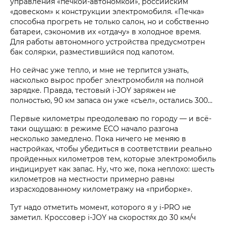
управления «печкой-автономкой», российским
«довеском» к конструкции электромобиля. «Печка»
способна прогреть не только салон, но и собственно
батареи, сэкономив их «отдачу» в холодное время.
Для работы автономного устройства предусмотрен
бак солярки, разместившийся под капотом.
Но сейчас уже тепло, и мне не терпится узнать,
насколько вырос пробег электромобиля на полной
зарядке. Правда, тестовый i‑JOY заряжен не
полностью, 90 км запаса он уже «съел», остались 300…
Первые километры преодолеваю по городу — и всё-
таки ощущаю: в режиме ЕСО начало разгона
несколько замедлено. Пока ничего не меняю в
настройках, чтобы убедиться в соответствии реально
пройденных километров тем, которые электромобиль
индицирует как запас. Ну, что же, пока неплохо: шесть
километров на местности примерно равны
израсходованному километражу на «приборке».
Тут надо отметить момент, которого я у i‑PRO не
заметил. Кроссовер i‑JOY на скоростях до 30 км/ч