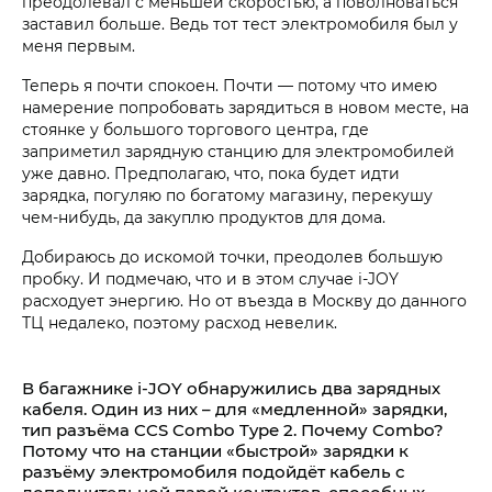
преодолевал с меньшей скоростью, а поволноваться
заставил больше. Ведь тот тест электромобиля был у
меня первым.
Теперь я почти спокоен. Почти — потому что имею
намерение попробовать зарядиться в новом месте, на
стоянке у большого торгового центра, где
заприметил зарядную станцию для электромобилей
уже давно. Предполагаю, что, пока будет идти
зарядка, погуляю по богатому магазину, перекушу
чем-нибудь, да закуплю продуктов для дома.
Добираюсь до искомой точки, преодолев большую
пробку. И подмечаю, что и в этом случае i‑JOY
расходует энергию. Но от въезда в Москву до данного
ТЦ недалеко, поэтому расход невелик.
В багажнике i‑JOY обнаружились два зарядных
кабеля. Один из них – для «медленной» зарядки,
тип разъёма CCS Combo Type 2. Почему Combo?
Потому что на станции «быстрой» зарядки к
разъёму электромобиля подойдёт кабель с