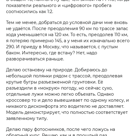
показатели реального и «цифрового» пробега
соотносились как 1:2.
Тем не менее, добраться до условной дачи мне вновь
не удаётся. После преодоления 90 км по трассе запас
хода уменьшается на 120 км. То есть, преодолев 110 км,
я потеряю примерно 145, а у меня их изначально всего
290. И приеду в Москву, что называется, с пустым
баком. Интересно, где встану? Нет, надо
разворачиваться раньше.
Делаю остановку на природе. Добираюсь до
небольшой полянки рядом с трассой, преодолевая
крутые бугры разъезженной грунтовки. Её
разъездили в «мокрую» погоду, но сейчас сухо,
отдельные лужи можно легко объехать. Однако
кроссовер то и дело вывешивает по одному колесу, и
никакого дискомфорта это водителю не доставляет.
Модель демонстрирует, что полностью соответствует
заявленному типу.
Делаю пару фотоснимков, после чего ложусь на
обратный курс. Решаю, как и в прошлый раз,