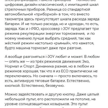
цифровая, дизайн классический, с имитацией шкал
стрелочных приборов. Разница со стандартной
автомобильной «приборкой» в том, что вместо
тахометра здесь присутствует шкала расхода заряда
батареи. И не только расхода, но и «дохода», то есть,
заряда. Как и i‑PRO, кроссовер i‑JOY предлагает три
режима рекуперации энергии торможения, и по
моему мнению лучше выбрать средний, так как
жёсткий режим настолько «рьяный», что кажется,
будто машина тормозит даже при разгоне.
А вообще разгоняться i‑JOY любит и может. В любом
— опять же — из трёх режимов движения: Эко,
Нормал и Спорт. Динамика разная, но в любом из
режимов хорошая, так что я из ECO практически не
переключаюсь. Но сначала — просто включаюсь, то
есть, активирую тяговые батареи. Естественно,
кнопкой. Естественно, беззвучно.
Можно задействовать и другую кнопку. Даже целый
небольшой пульт, его расположили на потолке, на
уровне солнцезащитных козырьков. Это пульт