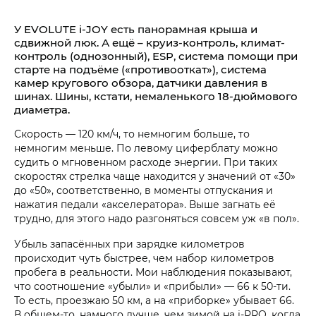
У EVOLUTE i‑JOY есть панорамная крыша и
сдвижной люк. А ещё – круиз-контроль, климат-
контроль (однозонный), ESP, система помощи при
старте на подъёме («противооткат»), система
камер кругового обзора, датчики давления в
шинах. Шины, кстати, немаленького 18-дюймового
диаметра.
Скорость — 120 км/ч, то немногим больше, то
немногим меньше. По левому циферблату можно
судить о мгновенном расходе энергии. При таких
скоростях стрелка чаще находится у значений от «30»
до «50», соответственно, в моменты отпускания и
нажатия педали «акселератора». Выше загнать её
трудно, для этого надо разгоняться совсем уж «в пол».
Убыль запасённых при зарядке километров
происходит чуть быстрее, чем набор километров
пробега в реальности. Мои наблюдения показывают,
что соотношение «убыли» и «прибыли» — 66 к 50-ти.
То есть, проезжаю 50 км, а на «приборке» убывает 66.
В общем-то, намного лучше, чем зимой на i‑PRO, когда