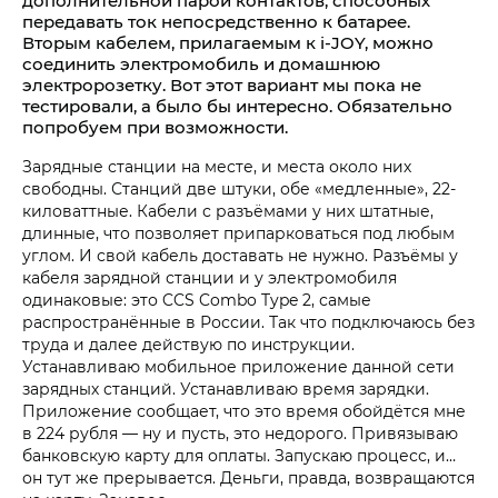
дополнительной парой контактов, способных
передавать ток непосредственно к батарее.
Вторым кабелем, прилагаемым к i‑JOY, можно
соединить электромобиль и домашнюю
электророзетку. Вот этот вариант мы пока не
тестировали, а было бы интересно. Обязательно
попробуем при возможности.
Зарядные станции на месте, и места около них
свободны. Станций две штуки, обе «медленные», 22-
киловаттные. Кабели с разъёмами у них штатные,
длинные, что позволяет припарковаться под любым
углом. И свой кабель доставать не нужно. Разъёмы у
кабеля зарядной станции и у электромобиля
одинаковые: это CCS Combo Type 2, самые
распространённые в России. Так что подключаюсь без
труда и далее действую по инструкции.
Устанавливаю мобильное приложение данной сети
зарядных станций. Устанавливаю время зарядки.
Приложение сообщает, что это время обойдётся мне
в 224 рубля — ну и пусть, это недорого. Привязываю
банковскую карту для оплаты. Запускаю процесс, и…
он тут же прерывается. Деньги, правда, возвращаются