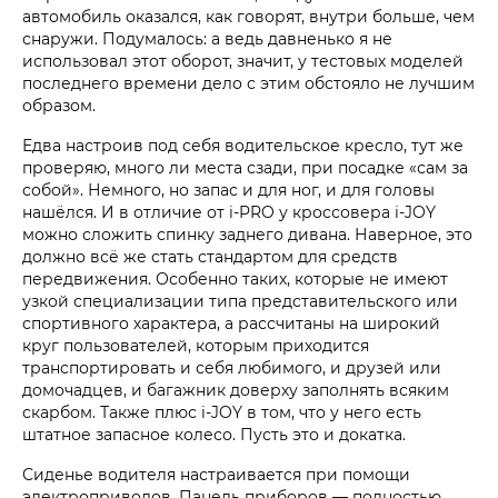
автомобиль оказался, как говорят, внутри больше, чем
снаружи. Подумалось: а ведь давненько я не
использовал этот оборот, значит, у тестовых моделей
последнего времени дело с этим обстояло не лучшим
образом.
Едва настроив под себя водительское кресло, тут же
проверяю, много ли места сзади, при посадке «сам за
собой». Немного, но запас и для ног, и для головы
нашёлся. И в отличие от i‑PRO у кроссовера i‑JOY
можно сложить спинку заднего дивана. Наверное, это
должно всё же стать стандартом для средств
передвижения. Особенно таких, которые не имеют
узкой специализации типа представительского или
спортивного характера, а рассчитаны на широкий
круг пользователей, которым приходится
транспортировать и себя любимого, и друзей или
домочадцев, и багажник доверху заполнять всяким
скарбом. Также плюс i‑JOY в том, что у него есть
штатное запасное колесо. Пусть это и докатка.
Сиденье водителя настраивается при помощи
электроприводов. Панель приборов — полностью