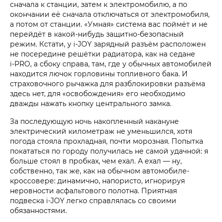
сначала к станции, затем к электромобилю, а по
окончании её сначала отключаться от электромобиля,
а потом от станции. «Умная» система вас поймёт и не
перейдёт в какой-нибудь защитно-безопасный
режим. Кстати, у i‑JOY зарядный разъём расположен
не посередине решётки радиатора, как на седане
i‑PRO, а сбоку справа, там, где у обычных автомобилей
находится лючок горловины топливного бака. И
страховочного рычажка для разблокировки разъёма
здесь нет, для «освобождения» его необходимо
дважды нажать кнопку центрального замка.
За последующую ночь накопленный накануне
электрический километраж не уменьшился, хотя
погода стояла прохладная, почти морозная. Попытка
покататься по городу получилась не самой удачной: я
больше стоял в пробках, чем ехал. А ехал — ну,
собственно, так же, как на обычном автомобиле-
кроссовере: динамично, напористо, игнорируя
неровности асфальтового полотна. Приятная
подвеска i‑JOY легко справлялась со своими
обязанностями.