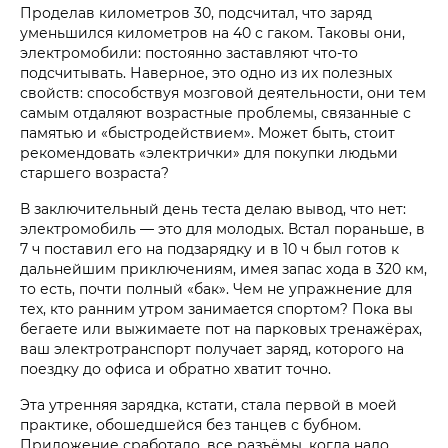
Проделав километров 30, подсчитал, что заряд
уменьшился километров на 40 с гаком. Таковы они,
электромобили: постоянно заставляют что-то
подсчитывать. Наверное, это одно из их полезных
свойств: способствуя мозговой деятельности, они тем
самым отдаляют возрастные проблемы, связанные с
памятью и «быстродействием». Может быть, стоит
рекомендовать «электрички» для покупки людьми
старшего возраста?
В заключительный день теста делаю вывод, что нет:
электромобиль — это для молодых. Встал пораньше, в
7 ч поставил его на подзарядку и в 10 ч был готов к
дальнейшим приключениям, имея запас хода в 320 км,
то есть, почти полный «бак». Чем не упражнение для
тех, кто ранним утром занимается спортом? Пока вы
бегаете или выжимаете пот на парковых тренажёрах,
ваш электротранспорт получает заряд, которого на
поездку до офиса и обратно хватит точно.
Эта утренняя зарядка, кстати, стала первой в моей
практике, обошедшейся без танцев с бубном.
Приложение сработало, все разъёмы, когда надо,