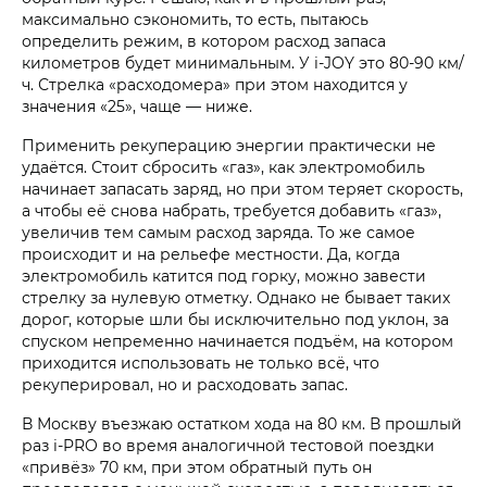
максимально сэкономить, то есть, пытаюсь
определить режим, в котором расход запаса
километров будет минимальным. У i‑JOY это 80-90 км/
ч. Стрелка «расходомера» при этом находится у
значения «25», чаще — ниже.
Применить рекуперацию энергии практически не
удаётся. Стоит сбросить «газ», как электромобиль
начинает запасать заряд, но при этом теряет скорость,
а чтобы её снова набрать, требуется добавить «газ»,
увеличив тем самым расход заряда. То же самое
происходит и на рельефе местности. Да, когда
электромобиль катится под горку, можно завести
стрелку за нулевую отметку. Однако не бывает таких
дорог, которые шли бы исключительно под уклон, за
спуском непременно начинается подъём, на котором
приходится использовать не только всё, что
рекуперировал, но и расходовать запас.
В Москву въезжаю остатком хода на 80 км. В прошлый
раз i‑PRO во время аналогичной тестовой поездки
«привёз» 70 км, при этом обратный путь он