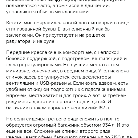
пользоваться часто, в том числе в движении,
управляются обычными клавишами.
Кстати, мне понравился новый логотип марки в виде
стилизованной буквы Е, выполненный как бы
заклепками. Он присутствует и на решетке
радиатора, и на руле.
Передние кресла очень комфортные, с неплохой
боковой поддержкой, с подогревом, вентиляцией и
электрорегулировками. Но лучшие места в этом
минивэне, конечно же, в среднем ряду. Угол наклона
спинок здесь регулируется, есть дефлекторы
вентиляции и USB-разъемы. Если ехать вдвоем, есть
удобный откидной подлокотник с подстаканниками.
Впрочем, места хватит и для троих. А вот на третьем
ряду места достаточно разве что для детей. И
багажник в таком варианте невеликий: 187 л.
Но если сиденья третьего ряда сложить в пол, то
образуется огромный багажник объемом 934 л. И это
еще не все. Сложенные спинки второго ряда
увеличивают объем багажного отделения до 2150 л; да