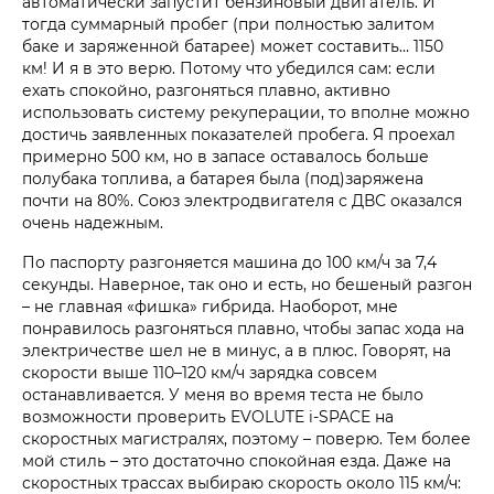
автоматически запустит бензиновый двигатель. И
тогда суммарный пробег (при полностью залитом
баке и заряженной батарее) может составить… 1150
км! И я в это верю. Потому что убедился сам: если
ехать спокойно, разгоняться плавно, активно
использовать систему рекуперации, то вполне можно
достичь заявленных показателей пробега. Я проехал
примерно 500 км, но в запасе оставалось больше
полубака топлива, а батарея была (под)заряжена
почти на 80%. Союз электродвигателя с ДВС оказался
очень надежным.
По паспорту разгоняется машина до 100 км/ч за 7,4
секунды. Наверное, так оно и есть, но бешеный разгон
– не главная «фишка» гибрида. Наоборот, мне
понравилось разгоняться плавно, чтобы запас хода на
электричестве шел не в минус, а в плюс. Говорят, на
скорости выше 110–120 км/ч зарядка совсем
останавливается. У меня во время теста не было
возможности проверить EVOLUTE i‑SPACE на
скоростных магистралях, поэтому – поверю. Тем более
мой стиль – это достаточно спокойная езда. Даже на
скоростных трассах выбираю скорость около 115 км/ч: