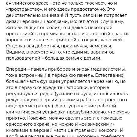
английского space – это не только «космос», но и
«пространство», и его здесь предостаточно. Это
действительно минивэн! И пусть салон не потрясает
дизайнерскими находками, может, это и к лучшему.
Зато выглядит он солидно и даже с некоторой
претензией на премиальность: качественный пластик
хорошо сочетается с приятной на ощупь экокожей.
Отделка вся добротная, практичная, немаркая.
Видимо, в расчете на то, что один из вариантов
пользователей – большая семья с детьми.
Впереди – панель приборов и экран медиасистемы,
тоже встроенный в переднюю панель. Естественно,
большая часть функций управляется через меню, но
это в первую очередь те настройки, которые
регулируются редко (усилие на руле, интенсивность
рекуперации энергии, режимы работы встроенного
видеорегистратора). А вот управление работой
климатической установки продублировано, что очень
приятно. Конечно, можно сделать это и с помощью
сенсорного экрана, но можно и «физическими»
кнопками в верхней части центральной консоли. И
вообще все главные функции, которыми требуется