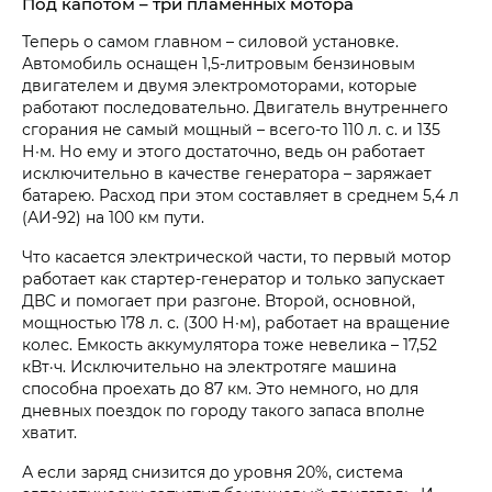
Под капотом – три пламенных мотора
Теперь о самом главном – силовой установке.
Автомобиль оснащен 1,5-литровым бензиновым
двигателем и двумя электромоторами, которые
работают последовательно. Двигатель внутреннего
сгорания не самый мощный – всего-то 110 л. с. и 135
Н∙м. Но ему и этого достаточно, ведь он работает
исключительно в качестве генератора – заряжает
батарею. Расход при этом составляет в среднем 5,4 л
(АИ-92) на 100 км пути.
Что касается электрической части, то первый мотор
работает как стартер-генератор и только запускает
ДВС и помогает при разгоне. Второй, основной,
мощностью 178 л. с. (300 Н∙м), работает на вращение
колес. Емкость аккумулятора тоже невелика – 17,52
кВт·ч. Исключительно на электротяге машина
способна проехать до 87 км. Это немного, но для
дневных поездок по городу такого запаса вполне
хватит.
А если заряд снизится до уровня 20%, система