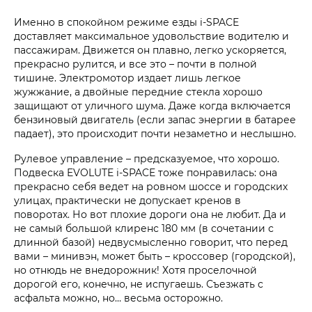
Именно в спокойном режиме езды i‑SPACE
доставляет максимальное удовольствие водителю и
пассажирам. Движется он плавно, легко ускоряется,
прекрасно рулится, и все это – почти в полной
тишине. Электромотор издает лишь легкое
жужжание, а двойные передние стекла хорошо
защищают от уличного шума. Даже когда включается
бензиновый двигатель (если запас энергии в батарее
падает), это происходит почти незаметно и неслышно.
Рулевое управление – предсказуемое, что хорошо.
Подвеска EVOLUTE i‑SPACE тоже понравилась: она
прекрасно себя ведет на ровном шоссе и городских
улицах, практически не допускает кренов в
поворотах. Но вот плохие дороги она не любит. Да и
не самый большой клиренс 180 мм (в сочетании с
длинной базой) недвусмысленно говорит, что перед
вами – минивэн, может быть – кроссовер (городской),
но отнюдь не внедорожник! Хотя проселочной
дорогой его, конечно, не испугаешь. Съезжать с
асфальта можно, но… весьма осторожно.