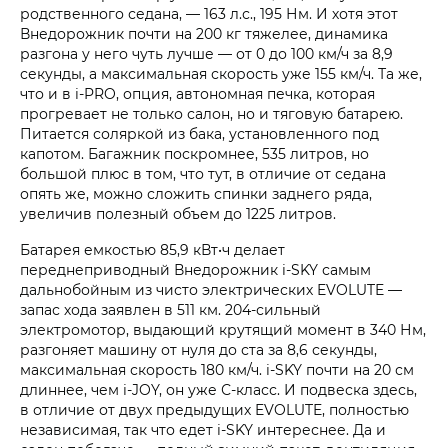
родственного седана, — 163 л.с., 195 Нм. И хотя этот
Внедорожник почти на 200 кг тяжелее, динамика
разгона у него чуть лучше — от 0 до 100 км/ч за 8,9
секунды, а максимальная скорость уже 155 км/ч. Та же,
что и в i‑PRO, опция, автономная печка, которая
прогревает не только салон, но и тяговую батарею.
Питается соляркой из бака, установленного под
капотом. Багажник поскромнее, 535 литров, но
большой плюс в том, что тут, в отличие от седана
опять же, можно сложить спинки заднего ряда,
увеличив полезный объем до 1225 литров.
Батарея емкостью 85,9 кВт•ч делает
переднеприводный Внедорожник i‑SKY самым
дальнобойным из чисто электрических EVOLUTE —
запас хода заявлен в 511 км. 204-сильный
электромотор, выдающий крутящий момент в 340 Нм,
разгоняет машину от нуля до ста за 8,6 секунды,
максимальная скорость 180 км/ч. i‑SKY почти на 20 см
длиннее, чем i‑JOY, он уже С-класс. И подвеска здесь,
в отличие от двух предыдущих EVOLUTE, полностью
независимая, так что едет i‑SKY интереснее. Да и