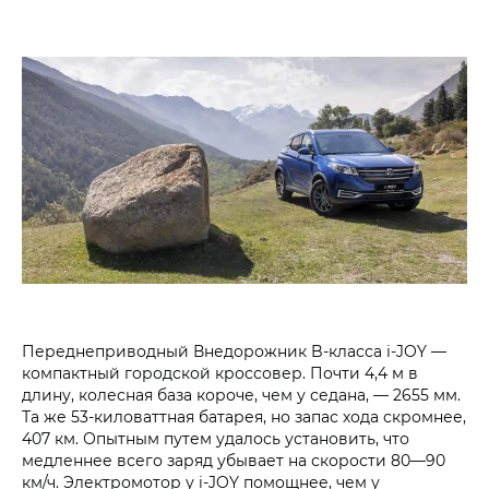
Переднеприводный Внедорожник B-класса i‑JOY —
компактный городской кроссовер. Почти 4,4 м в
длину, колесная база короче, чем у седана, — 2655 мм.
Та же 53-киловаттная батарея, но запас хода скромнее,
407 км. Опытным путем удалось установить, что
медленнее всего заряд убывает на скорости 80—90
км/ч. Электромотор у i‑JOY помощнее, чем у