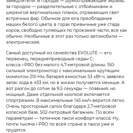
замедлители. В городах — шумоотражающие экраны,
за городом — разделительные с отбойниками и
шеренгой вертикальных планок, отражающих свет
встречных фар. Обычное для юга преобладание
машин белого цвета, в горах привычные уже стада
коров, свободно гуляющих по проезжей части, все как
обычно. Необычные в этот раз только автомобили —
электрические.
Самый доступный из семейства EVOLUTE — его
первенец, переднеприводный седан С-
класса i‑PRO без малого 4,7-метровой длины. 150-
сильный электромотор с максимальным крутящим
моментом 210 Нм, батарея емкостью 53 кВт•ч, заявлен
запас хода в 433 км, но в жизни получается меньше. А
вот разгон до сотни за 9,5 секунды — плавный, но
мощный. Даже отдельной кнопкой включается
спортрежим. В максимальные 145 км/ч верится легко.
Очень просторный салон благодаря 2,7-метровой
колесной базе, 502-литровый багажник. По всем
параметрам — типичное такси комфорт-класса. Ну,
почти тысяча i‑PRO по всей стране в такси уже и
трудятся.