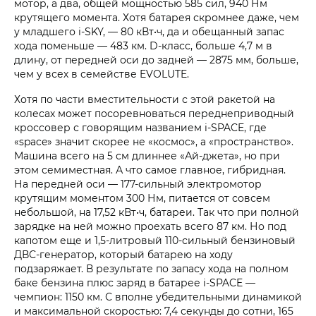
мотор, а два, общей мощностью 585 сил, 940 Нм
крутящего момента. Хотя батарея скромнее даже, чем
у младшего i‑SKY, — 80 кВт•ч, да и обещанный запас
хода поменьше — 483 км. D-класс, больше 4,7 м в
длину, от передней оси до задней — 2875 мм, больше,
чем у всех в семействе EVOLUTE.
Хотя по части вместительности с этой ракетой на
колесах может посоревноваться переднеприводный
кроссовер с говорящим названием i‑SPACE, где
«space» значит скорее не «космос», а «пространство».
Машина всего на 5 см длиннее «Ай-джета», но при
этом семиместная. А что самое главное, гибридная.
На передней оси — 177-сильный электромотор
крутящим моментом 300 Нм, питается от совсем
небольшой, на 17,52 кВт•ч, батареи. Так что при полной
зарядке на ней можно проехать всего 87 км. Но под
капотом еще и 1,5-литровый 110-сильный бензиновый
ДВС-генератор, который батарею на ходу
подзаряжает. В результате по запасу хода на полном
баке бензина плюс заряд в батарее i‑SPACE —
чемпион: 1150 км. С вполне убедительными динамикой
и максимальной скоростью: 7,4 секунды до сотни, 165