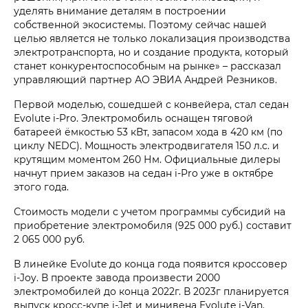
уделять внимание деталям в построении
собственной экосистемы. Поэтому сейчас нашей
целью является не только локализация производства
электротранспорта, но и создание продукта, который
станет конкурентоспособным на рынке» – рассказал
управляющий партнер АО ЭВИА Андрей Резников.
Первой моделью, сошедшей с конвейера, стал седан
Evolute i-Pro. Электромобиль оснащен тяговой
батареей ёмкостью 53 кВт, запасом хода в 420 км (по
циклу NEDC). Мощность электродвигателя 150 л.с. и
крутящим моментом 260 Нм. Официальные дилеры
начнут прием заказов на седан i-Pro уже в октябре
этого года.
Стоимость модели с учетом программы субсидий на
приобретение электромобиля (925 000 руб.) составит
2 065 000 руб.
В линейке Evolute до конца года появится кроссовер
i-Joy. В проекте завода произвести 2000
электромобилей до конца 2022г. В 2023г планируется
выпуск кросс-купе i-Jet и минивена Evolute i-Van.