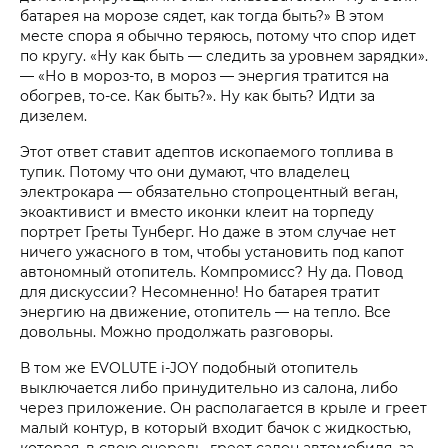
батарея на морозе сядет, как тогда быть?» В этом
месте спора я обычно теряюсь, потому что спор идет
по кругу. «Ну как быть — следить за уровнем зарядки».
— «Но в мороз-то, в мороз — энергия тратится на
обогрев, то-се. Как быть?». Ну как быть? Идти за
дизелем.
Этот ответ ставит адептов ископаемого топлива в
тупик. Потому что они думают, что владелец
электрокара — обязательно стопроцентный веган,
экоактивист и вместо иконки клеит на торпеду
портрет Греты Тунберг. Но даже в этом случае нет
ничего ужасного в том, чтобы установить под капот
автономный отопитель. Компромисс? Ну да. Повод
для дискуссии? Несомненно! Но батарея тратит
энергию на движение, отопитель — на тепло. Все
довольны. Можно продолжать разговоры.
В том же EVOLUTE i‑JOY подобный отопитель
выключается либо принудительно из салона, либо
через приложение. Он располагается в крыле и греет
малый контур, в который входит бачок с жидкостью,
которая, в свою очередь, греет салон автомобиля, за