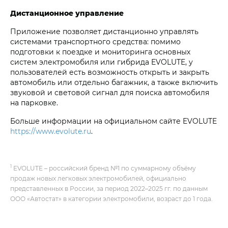
Дистанционное управление
Приложение позволяет дистанционно управлять
системами транспортного средства: помимо
подготовки к поездке и мониторинга основных
систем электромобиля или гибрида EVOLUTE, у
пользователей есть возможность открыть и закрыть
автомобиль или отдельно багажник, а также включить
звуковой и световой сигнал для поиска автомобиля
на парковке.
Больше информации на официальном сайте EVOLUTE
https://www.evolute.ru
.
1
EVOLUTE – российский бренд №1 по суммарному объёму
продаж новых легковых электромобилей, официально
представленных в России, за период 2022–2025 гг. по данным
ООО «Автостат» в категории электромобили, возраст до 1 года.