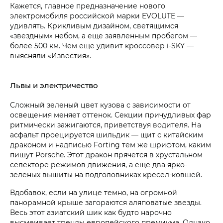
Кажется, главное предназначение нового
электромобиля российской марки EVOLUTE —
удивлять. Крикливым дизайном, светящимся
«звездным» небом, а еще заявленным пробегом —
более 500 км. Чем еще удивит кроссовер i‑SKY —
выясняли «Известия».
Львы и электричество
Сложный зеленый цвет кузова с зависимости от
освещения меняет оттенок. Секции причудливых фар
ритмически зажигаются, приветствуя водителя. На
асфальт проецируется шильдик — щит с китайским
драконом и надписью Forting тем же шрифтом, каким
пишут Porsche. Этот дракон прячется в хрустальном
селекторе режимов движения, а еще два ярко-
зеленых вышиты на подголовниках кресел-ковшей.
Вдобавок, если на улице темно, на огромной
панорамной крыше загораются аляповатые звезды.
Весь этот азиатский шик как будто нарочно
высмеивает тренды европейского премиума. Однако