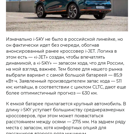
Изначально i‑SKY не было в российской линейке, но
он фактически идет без очереди, обогнав
анонсированный ранее кроссовер i‑JET. Логика в
этом есть — «i‑JET» создан, чтобы впечатлять
динамикой, а «i‑SKY» — запасом хода, что для России,
на мой взгляд, важнее. Тем более для нашего рынка
выбрали вариант с самой большой батареей — 85,9
кВт∙ч. Заявленный производителем запас хода — 511
км; китайцы, в соответствии с циклом CLTC, дают еще
более оптимистичный прогноз — 630 км.
К емкой батарее прилагается крупный автомобиль. В
длину i‑SKY уступает большинству среднеразмерных
кроссоверов, при этом может похвастаться
расстоянием между осями — 2715 мм. На заднем ряду
места с запасом, хотя комфортных опций для
пассажиров второго ряда минимум.